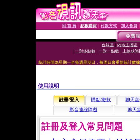
回 首 頁
點數購買
付款方式
加入會員
│
│
│
|
台妹區
內地主播區
|
|
|
一對多點數
一對一點數
上線狀態
統計時間為星期一至每週星期日，每周日會重新統計數據
使用說明
註冊/登入
購點/繳款
聊天室
影音連線障礙
聊天
註冊及登入常見問題