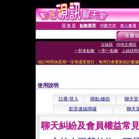
回 首 頁
點數購買
付款方式
加入會員
│
│
│
|
台妹區
內地主播區
|
|
|
一對多點數
一對一點數
上線狀態
統計時間為星期一至每週星期日，每周日會重新統計數據
使用說明
註冊/登入
購點/繳款
聊天室
影音連線障礙
聊天
聊天糾紛及會員權益常