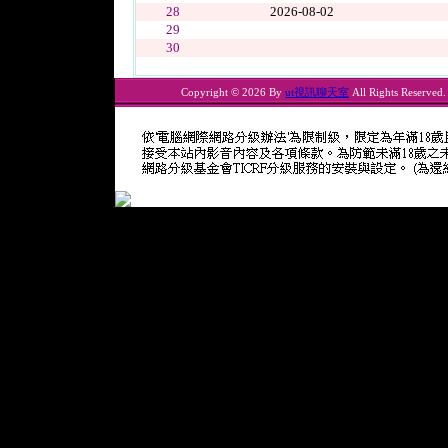
28
2026-08-02
29
30
Copyright © 2026 By
ut視訊聊天室
All Rights Reserved.