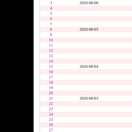
3
2026-08-06
4
5
6
7
8
2026-08-05
9
10
11
12
13
14
15
2026-08-04
16
17
18
19
20
21
2026-08-03
22
23
24
25
26
27