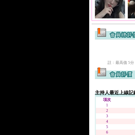
註﹕最高值 5分
主持人最近上線記
項次
1
2
3
4
5
6