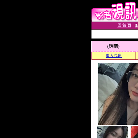
回 首 頁
│
(玥晴)
進入包廂