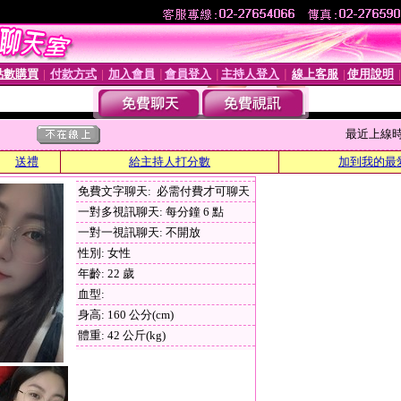
點數購買
付款方式
加入會員
會員登入
主持人登入
線上客服
使用說明
│
│
│
│
│
│
最近上線時間 :
送禮
給主持人打分數
加到我的最
免費文字聊天: 必需付費才可聊天
一對多視訊聊天: 每分鐘 6 點
一對一視訊聊天: 不開放
性別: 女性
年齡: 22 歲
血型:
身高: 160 公分(cm)
體重: 42 公斤(kg)