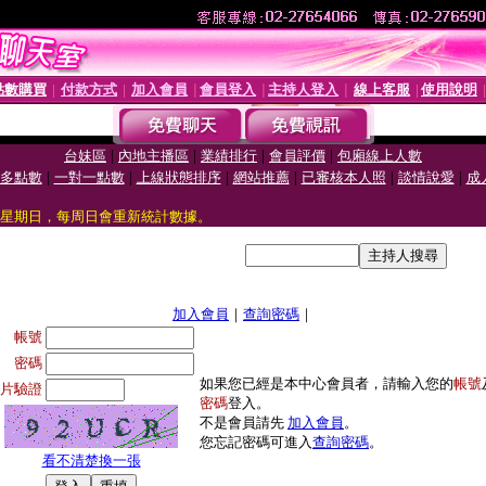
點數購買
付款方式
加入會員
會員登入
主持人登入
線上客服
使用說明
│
│
│
│
│
│
|
|
|
|
台妹區
內地主播區
業績排行
會員評價
包廂線上人數
|
|
|
|
|
|
多點數
一對一點數
上線狀態排序
網站推薦
已審核本人照
談情說愛
成
星期日，每周日會重新統計數據。
加入會員
｜
查詢密碼
｜
帳號
密碼
如果您已經是本中心會員者，請輸入您的
帳號
片驗證
密碼
登入。
不是會員請先
加入會員
。
您忘記密碼可進入
查詢密碼
。
看不清楚換一張