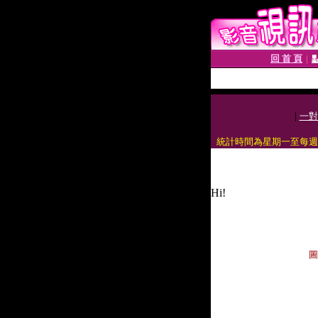
回 首 頁
│
|
一對
統計時間為星期一至每週
Hi!
圖