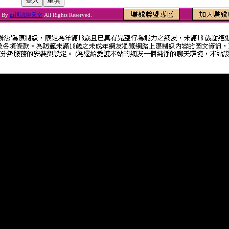
6 By
ut視訊聊天室
All Rights Reserved.