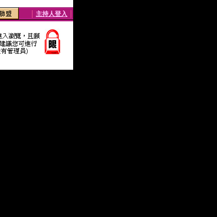
│
主持人登入
│