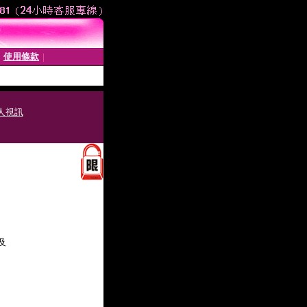
使用條款
│
│
人視訊
及