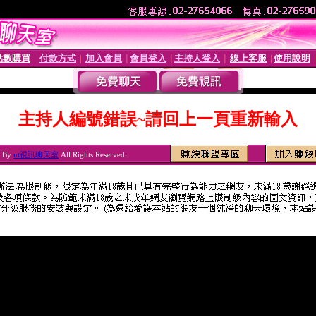
點數購買
付款方式
加入會員
會員登入
主持人登入
線上客服
使用說明
│
│
│
│
│
│
主持人編號錯誤~請回上一頁重新輸入
6 By
ut視訊聊天室
All Rights Reserved.