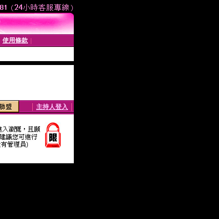
使用條款
│
│
│
主持人登入
│