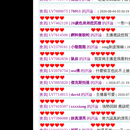
會員[ LV7689675 ]
76911
的評論：
( 2026-08-04 03:50:19 
會員[ LV7462120 ]
20歲色弟弟想尻槍
的評論：
一對一搶
會員[ LV7614506 ]
錒幹衝殺蛇
的評論：
主播應該想我
會員[ LV2379161 ]
小龍龍龍
的評論：
omg剝皮辣椒
( 2
會員[ LV7082858 ]
鼠叔
的評論：
我宣佈主播是我看到
會員[ LV2076754 ]
sea傅
的評論：
什麼留言也比不上搶
會員[ LV3905820 ]
傑克斯拍落
的評論：
( 2026-07-21 19:
會員[ LV7714915 ]
david
的評論：
主播最可愛
( 2026-07
會員[ LV7410597 ]
xxxxiang
的評論：
強勢回歸 應該
會員[ LV7396088 ]
妳真漂亮
的評論：
努力認真的漂亮