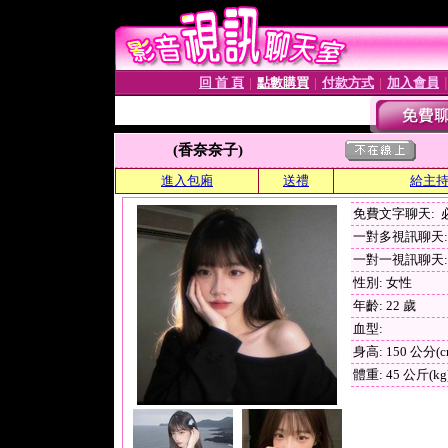
回 首 頁
點數購買
付款方式
加入會員
│
│
│
(香奈奈子)
進入包廂
送禮
給主
免費文字聊天:
一對多視訊聊天: 
一對一視訊聊天: 
性別: 女性
年齡: 22 歲
血型:
身高: 150 公分(c
體重: 45 公斤(kg