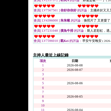
會員[ LV2357372 ]
村民A
的評論：
妳還是被一一了
( 20
會員[ LV7567561 ]
你好你你好
的評論：
主播終於又又
會員[ LV4396000 ]
朱朱啾
的評論：
換照片了 又更愛了
會員[ LV7231048 ]
摸魚牛排
的評論：
斯人若彩虹，遇
會員[ LV7596010 ]
凱Kei
的評論：
早安午安晚安
( 2026-
主持人最近上線記錄
項次
日期
1
2026-08-08
2
2026-08-07
3
4
5
2026-08-06
6
7
8
2026-08-05
9
10
11
2026-08-04