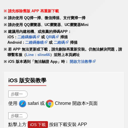
請先移除舊版 APP 再重新下載
請勿使用 QQ掃一掃、微信掃描、支付寶掃一掃
請勿使用 QQ瀏覽器、UC瀏覽器、UC瀏覽器Mini
建議用內建相機、或推薦的掃碼APP：
iOS :
二維碼條碼
或
QR碼
掃描
Android :
二維碼條瞄
或
二維碼
掃描
若 APP 無法更新或下載，請先刪除再重新安裝。仍無法解決問題，請
聯繫客服（
Line：sline66
）並附上本頁網址
iOS 版本遇到「無法驗證 App」時：
開啟方法教學
iOS 版安裝教學
步驟一
使用
safari 或
Chrome 開啟本>頁面
步驟二
點擊上方
按鈕下載安裝 APP
iOS 下載