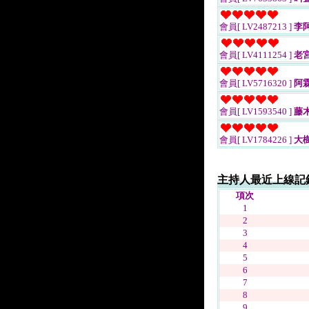
會員[ LV2487213 ]
李
會員[ LV4111254 ]
老
會員[ LV5716320 ]
阿
會員[ LV1593540 ]
藤
會員[ LV1784226 ]
大
主持人最近上線記
項次
1
2
3
4
5
6
7
8
9