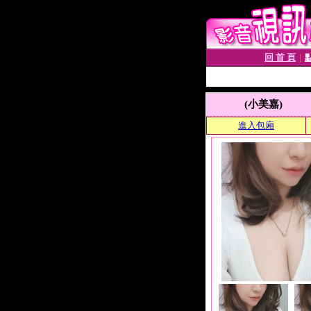
回 首 頁
│
(小美嘉)
進入包廂