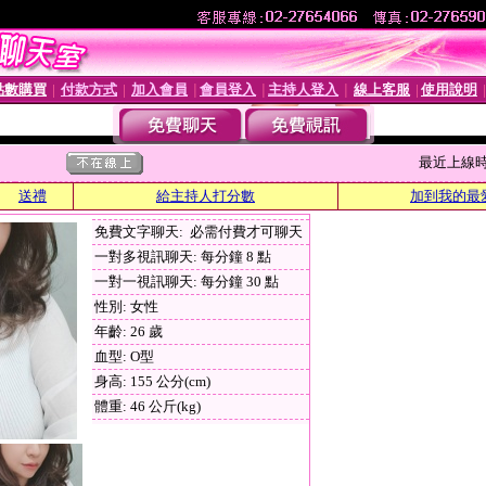
點數購買
付款方式
加入會員
會員登入
主持人登入
線上客服
使用說明
│
│
│
│
│
│
最近上線時間 :
送禮
給主持人打分數
加到我的最
免費文字聊天: 必需付費才可聊天
一對多視訊聊天: 每分鐘 8 點
一對一視訊聊天: 每分鐘 30 點
性別: 女性
年齡: 26 歲
血型: O型
身高: 155 公分(cm)
體重: 46 公斤(kg)