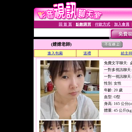
回 首 頁
點數購買
付款方式
加入會員
│
│
│
(婧婧老師)
進入包廂
送禮
給主
免費文字聊天:
一對多視訊聊天: 
一對一視訊聊天: 
性別: 女性
年齡: 20 歲
血型: O型
身高: 165 公分(c
體重: 45 公斤(kg