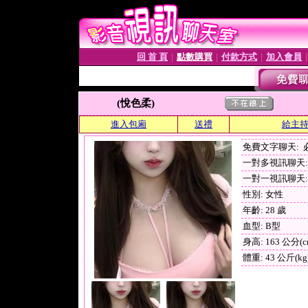
回 首 頁
點數購買
付款方式
加入會員
│
│
│
(悅色柔)
進入包廂
送禮
給主
免費文字聊天:
一對多視訊聊天: 
一對一視訊聊天: 
性別: 女性
年齡: 28 歲
血型: B型
身高: 163 公分(c
體重: 43 公斤(kg