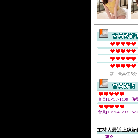
註﹕最高值 5分
會員[ LV1171109 ]
值
會員[ LV7649293 ]
AA
主持人最近上線記
項次