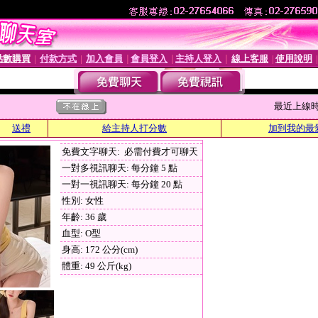
點數購買
付款方式
加入會員
會員登入
主持人登入
線上客服
使用說明
│
│
│
│
│
│
最近上線時間 :
送禮
給主持人打分數
加到我的最
免費文字聊天: 必需付費才可聊天
一對多視訊聊天: 每分鐘 5 點
一對一視訊聊天: 每分鐘 20 點
性別: 女性
年齡: 36 歲
血型: O型
身高: 172 公分(cm)
體重: 49 公斤(kg)