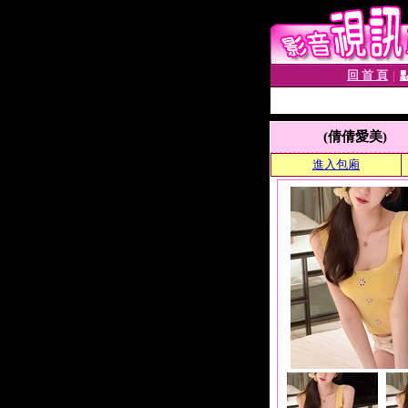
回 首 頁
│
(倩倩愛美)
進入包廂