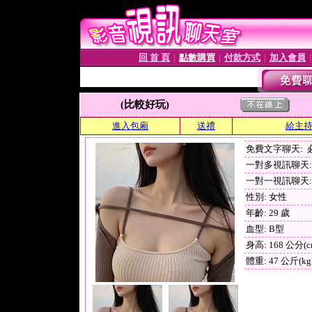
回 首 頁
點數購買
付款方式
加入會員
│
│
│
(比較好玩)
進入包廂
送禮
給主
免費文字聊天:
一對多視訊聊天: 
一對一視訊聊天: 
性別: 女性
年齡: 29 歲
血型: B型
身高: 168 公分(c
體重: 47 公斤(kg