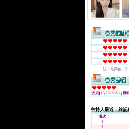
註﹕最高值 5分
會員[ LV7626853 ]
淺眠
主持人最近上線記
項次
1
2