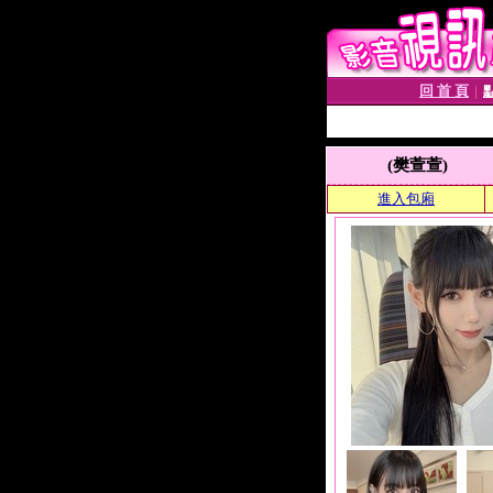
回 首 頁
│
(樊萱萱)
進入包廂