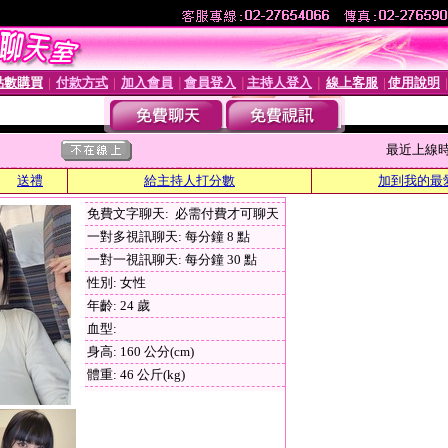
點數購買
付款方式
加入會員
會員登入
主持人登入
線上客服
使用說明
│
│
│
│
│
│
最近上線時間 :
送禮
給主持人打分數
加到我的最
免費文字聊天: 必需付費才可聊天
一對多視訊聊天: 每分鐘 8 點
一對一視訊聊天: 每分鐘 30 點
性別: 女性
年齡: 24 歲
血型:
身高: 160 公分(cm)
體重: 46 公斤(kg)