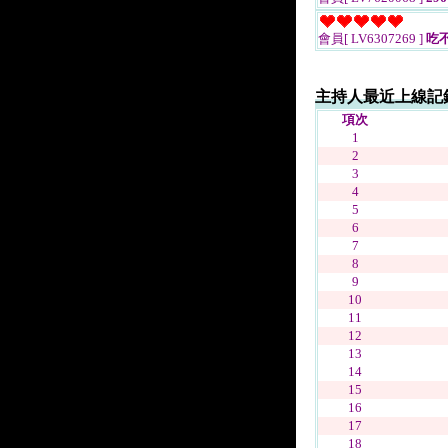
會員[ LV6307269 ]
吃
主持人最近上線記
項次
1
2
3
4
5
6
7
8
9
10
11
12
13
14
15
16
17
18