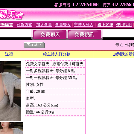
點數購買
付款方式
加入會員
會員登入
主持人登入
線上客服
使用說明
│
│
│
│
│
│
最近上線時間 :
送禮
給主持人打分數
加到我的最
免費文字聊天: 必需付費才可聊天
一對多視訊聊天: 每分鐘 8 點
一對一視訊聊天: 每分鐘 35 點
性別: 女性
年齡: 20 歲
血型:
身高: 163 公分(cm)
體重: 46 公斤(kg)