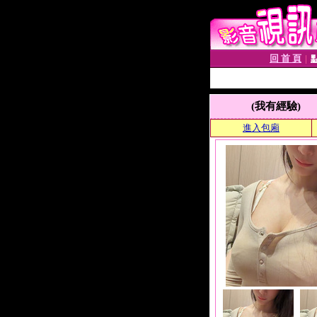
回 首 頁
│
(我有經驗)
進入包廂