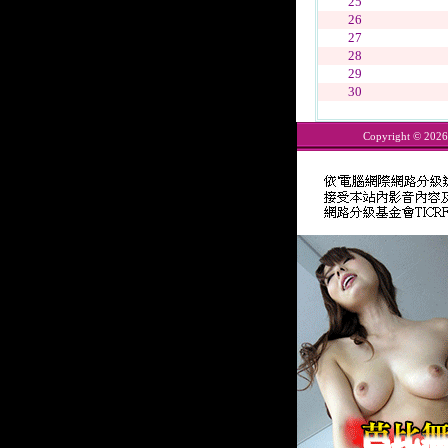
25
26
27
28
29
30
Copyright © 202