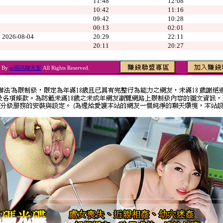
11:48
12:08
10:42
11:16
09:42
10:28
00:13
02:01
2026-08-04
20:29
22:11
20:11
20:27
6 By
ut視訊聊天室
All Rights Reserved.