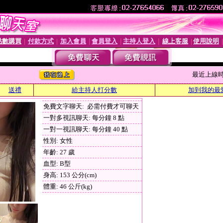
點數購買
付款方式
加入會員
會員登入
主持人登入
線上客服
使用說明
│
│
│
│
│
│
最近上線時間 :
送禮
給主持人打分數
加到我的最
免費文字聊天: 必需付費才可聊天
一對多視訊聊天: 每分鐘 8 點
一對一視訊聊天: 每分鐘 40 點
性別: 女性
年齡: 27 歲
血型: B型
身高: 153 公分(cm)
體重: 46 公斤(kg)