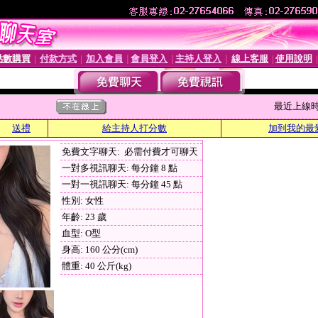
點數購買
付款方式
加入會員
會員登入
主持人登入
線上客服
使用說明
│
│
│
│
│
│
最近上線時間 :
送禮
給主持人打分數
加到我的最
免費文字聊天: 必需付費才可聊天
一對多視訊聊天: 每分鐘 8 點
一對一視訊聊天: 每分鐘 45 點
性別: 女性
年齡: 23 歲
血型: O型
身高: 160 公分(cm)
體重: 40 公斤(kg)