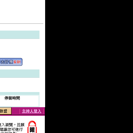
停留時間
│
主持人登入
│