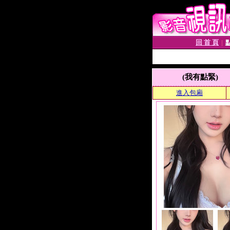
回 首 頁
│
(我有點緊)
進入包廂