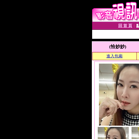
回 首 頁
│
(恰妙妙)
進入包廂