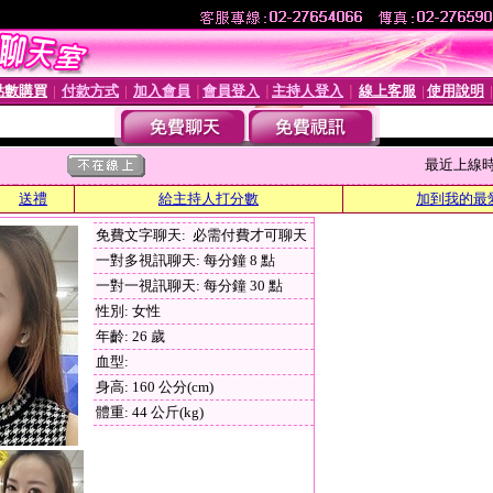
點數購買
付款方式
加入會員
會員登入
主持人登入
線上客服
使用說明
│
│
│
│
│
│
最近上線時間 :
送禮
給主持人打分數
加到我的最
免費文字聊天: 必需付費才可聊天
一對多視訊聊天: 每分鐘 8 點
一對一視訊聊天: 每分鐘 30 點
性別: 女性
年齡: 26 歲
血型:
身高: 160 公分(cm)
體重: 44 公斤(kg)