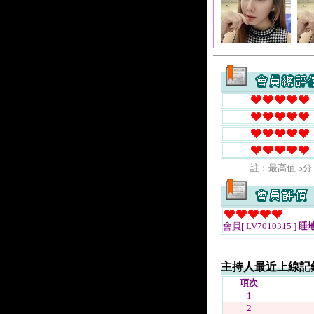
註﹕最高值 5分
會員[ LV7010315 ]
睡
主持人最近上線記
項次
1
2