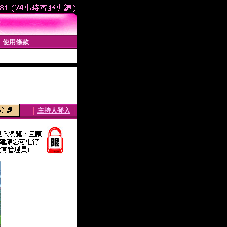
使用條款
│
│
│
主持人登入
│