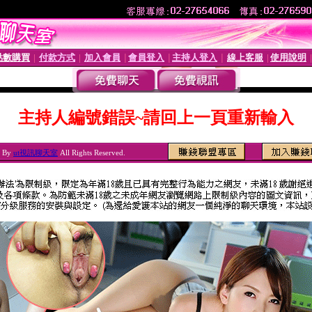
點數購買
付款方式
加入會員
會員登入
主持人登入
線上客服
使用說明
│
│
│
│
│
│
主持人編號錯誤~請回上一頁重新輸入
6 By
ut視訊聊天室
All Rights Reserved.