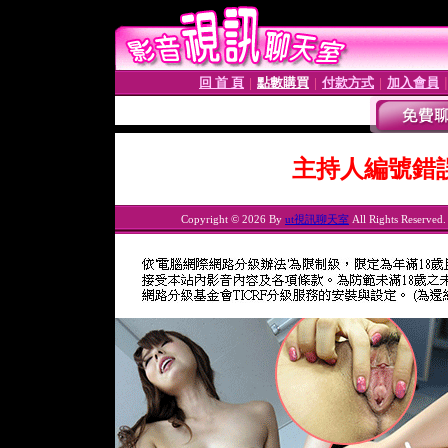
回 首 頁
點數購買
付款方式
加入會員
│
│
│
主持人編號錯
Copyright © 2026 By
ut視訊聊天室
All Rights Reserved.