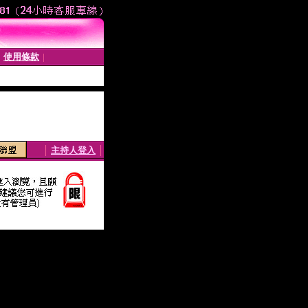
使用條款
│
│
│
主持人登入
│