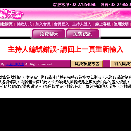
點數購買
付款方式
加入會員
會員登入
主持人登入
線上客服
使用說明
│
│
│
│
│
│
主持人編號錯誤~請回上一頁重新輸入
6 By
ut視訊聊天室
All Rights Reserved.