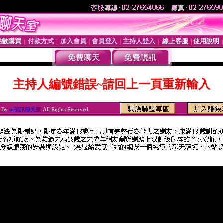
點數購買
付款方式
加入會員
會員登入
主持人登入
線上客服
使用說明
│
│
│
│
│
│
主持人編號錯誤~請回上一頁重新輸入
6 By
ut視訊聊天室
All Rights Reserved.