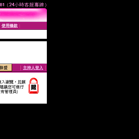
使用條款
│
│
│
主持人登入
│