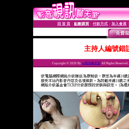
回 首 頁
點數購買
付款方式
加入會員
│
│
│
主持人編號錯
Copyright © 2026 By
ut視訊聊天室
All Rights Reserved.