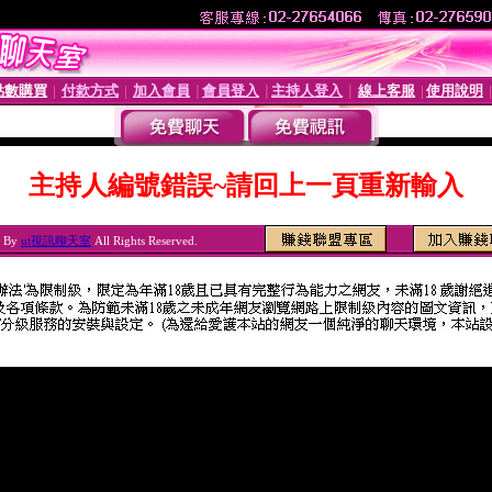
點數購買
付款方式
加入會員
會員登入
主持人登入
線上客服
使用說明
│
│
│
│
│
│
主持人編號錯誤~請回上一頁重新輸入
6 By
ut視訊聊天室
All Rights Reserved.