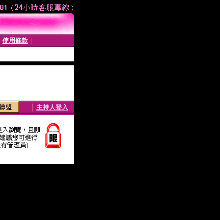
使用條款
│
│
│
主持人登入
│