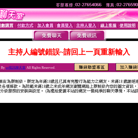
點數購買
付款方式
加入會員
會員登入
主持人登入
線上客服
使用說明
│
│
│
│
│
│
主持人編號錯誤~請回上一頁重新輸入
6 By
ut視訊聊天室
All Rights Reserved.