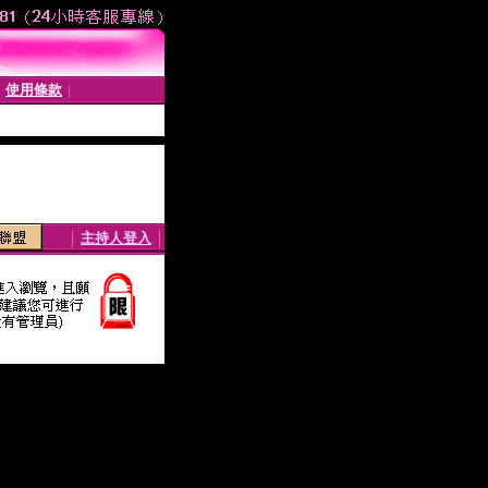
使用條款
│
│
│
主持人登入
│