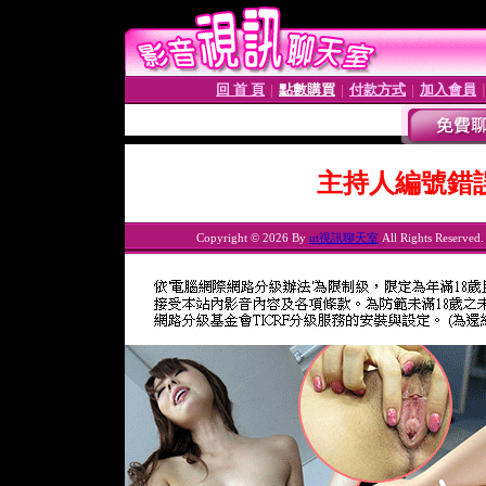
回 首 頁
點數購買
付款方式
加入會員
│
│
│
主持人編號錯
Copyright © 2026 By
ut視訊聊天室
All Rights Reserved.