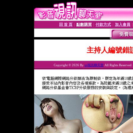
回 首 頁
點數購買
付款方式
加入會員
│
│
│
主持人編號錯
Copyright © 2026 By
ut視訊聊天室
All Rights Reserved.