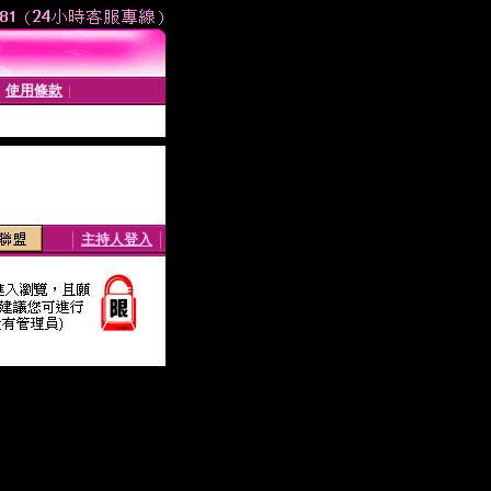
使用條款
│
│
│
主持人登入
│