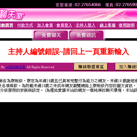
點數購買
付款方式
加入會員
會員登入
主持人登入
線上客服
使用說明
│
│
│
│
│
│
主持人編號錯誤~請回上一頁重新輸入
6 By
ut視訊聊天室
All Rights Reserved.