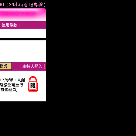
使用條款
│
│
│
主持人登入
│