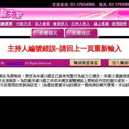
點數購買
付款方式
加入會員
會員登入
主持人登入
線上客服
使用說明
│
│
│
│
│
│
主持人編號錯誤~請回上一頁重新輸入
6 By
ut視訊聊天室
All Rights Reserved.