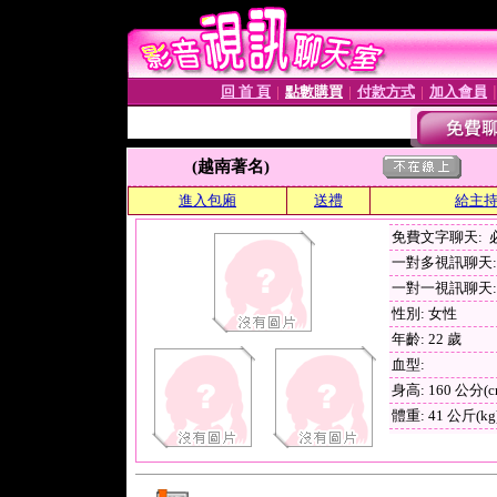
回 首 頁
點數購買
付款方式
加入會員
│
│
│
(越南著名)
進入包廂
送禮
給主
免費文字聊天:
一對多視訊聊天: 
一對一視訊聊天: 
性別: 女性
年齡: 22 歲
血型:
身高: 160 公分(c
體重: 41 公斤(kg