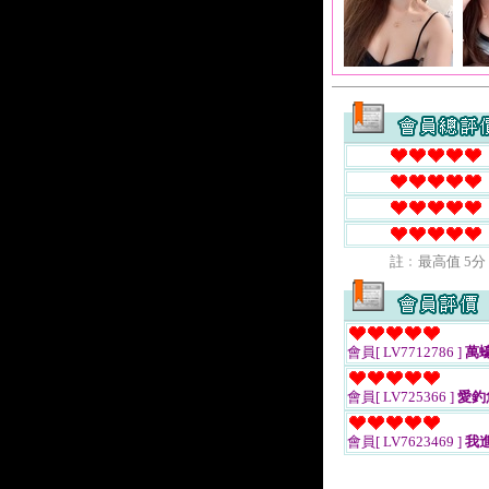
註﹕最高值 5分
會員[ LV7712786 ]
萬
會員[ LV725366 ]
愛釣
會員[ LV7623469 ]
我