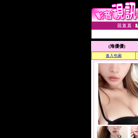
回 首 頁
│
(海優優)
進入包廂