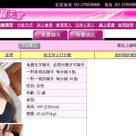
點數購買
付款方式
加入會員
會員登入
主持人登入
線上客服
使用說明
│
│
│
│
│
│
最近上線時間 :
送禮
給主持人打分數
加到我的最
免費文字聊天: 必需付費才可聊天
一對多視訊聊天: 每分鐘 8 點
一對一視訊聊天: 每分鐘 30 點
性別: 女性
年齡: 22 歲
血型:
身高: 160 公分(cm)
體重: 45 公斤(kg)