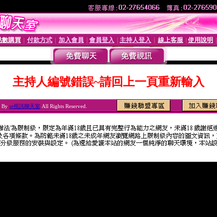
點數購買
付款方式
加入會員
會員登入
主持人登入
線上客服
使用說明
│
│
│
│
│
│
主持人編號錯誤~請回上一頁重新輸入
6 By
ut視訊聊天室
All Rights Reserved.