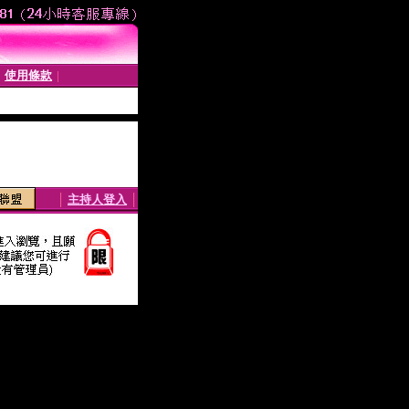
使用條款
│
│
│
主持人登入
│