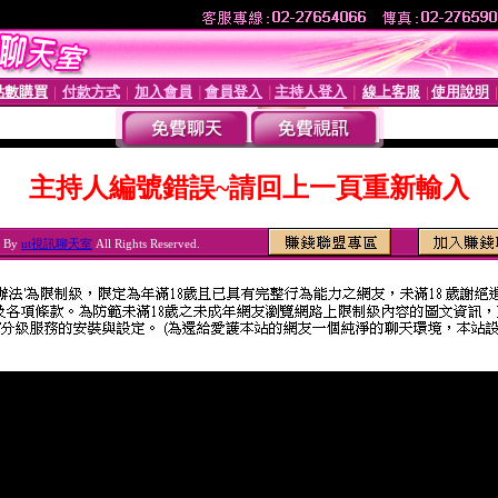
點數購買
付款方式
加入會員
會員登入
主持人登入
線上客服
使用說明
│
│
│
│
│
│
主持人編號錯誤~請回上一頁重新輸入
6 By
ut視訊聊天室
All Rights Reserved.