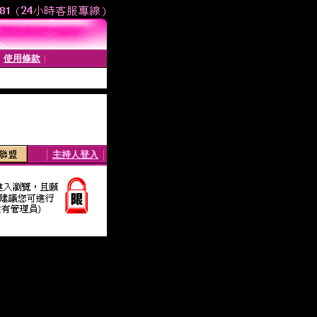
使用條款
│
│
│
主持人登入
│