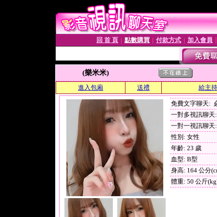
回 首 頁
點數購買
付款方式
加入會員
│
│
│
(樂米米)
進入包廂
送禮
給主
免費文字聊天:
一對多視訊聊天: 
一對一視訊聊天: 
性別: 女性
年齡: 23 歲
血型: B型
身高: 164 公分(c
體重: 50 公斤(kg