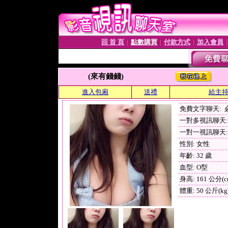
回 首 頁
點數購買
付款方式
加入會員
│
│
│
(來有錢錢)
進入包廂
送禮
給主
免費文字聊天:
一對多視訊聊天: 
一對一視訊聊天: 
性別: 女性
年齡: 32 歲
血型: O型
身高: 161 公分(c
體重: 50 公斤(kg