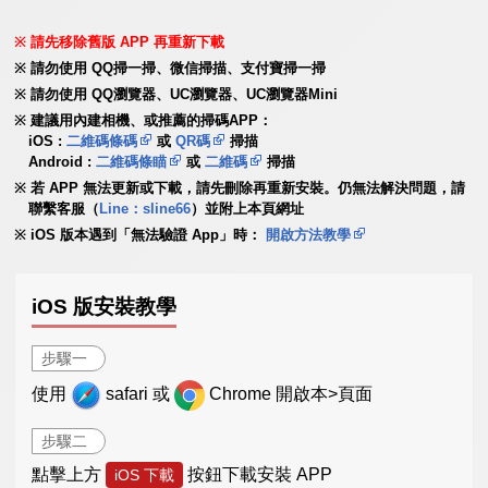
請先移除舊版 APP 再重新下載
請勿使用 QQ掃一掃、微信掃描、支付寶掃一掃
請勿使用 QQ瀏覽器、UC瀏覽器、UC瀏覽器Mini
建議用內建相機、或推薦的掃碼APP：
iOS :
二維碼條碼
或
QR碼
掃描
Android :
二維碼條瞄
或
二維碼
掃描
若 APP 無法更新或下載，請先刪除再重新安裝。仍無法解決問題，請
聯繫客服（
Line：sline66
）並附上本頁網址
iOS 版本遇到「無法驗證 App」時：
開啟方法教學
iOS 版安裝教學
步驟一
使用
safari 或
Chrome 開啟本>頁面
步驟二
點擊上方
按鈕下載安裝 APP
iOS 下載