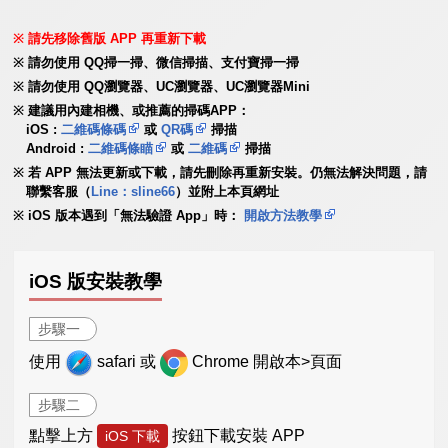
請先移除舊版 APP 再重新下載
請勿使用 QQ掃一掃、微信掃描、支付寶掃一掃
請勿使用 QQ瀏覽器、UC瀏覽器、UC瀏覽器Mini
建議用內建相機、或推薦的掃碼APP：
iOS :
二維碼條碼
或
QR碼
掃描
Android :
二維碼條瞄
或
二維碼
掃描
若 APP 無法更新或下載，請先刪除再重新安裝。仍無法解決問題，請
聯繫客服（
Line：sline66
）並附上本頁網址
iOS 版本遇到「無法驗證 App」時：
開啟方法教學
iOS 版安裝教學
步驟一
使用
safari 或
Chrome 開啟本>頁面
步驟二
點擊上方
按鈕下載安裝 APP
iOS 下載