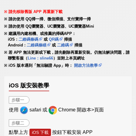
請先移除舊版 APP 再重新下載
請勿使用 QQ掃一掃、微信掃描、支付寶掃一掃
請勿使用 QQ瀏覽器、UC瀏覽器、UC瀏覽器Mini
建議用內建相機、或推薦的掃碼APP：
iOS :
二維碼條碼
或
QR碼
掃描
Android :
二維碼條瞄
或
二維碼
掃描
若 APP 無法更新或下載，請先刪除再重新安裝。仍無法解決問題，請
聯繫客服（
Line：sline66
）並附上本頁網址
iOS 版本遇到「無法驗證 App」時：
開啟方法教學
iOS 版安裝教學
步驟一
使用
safari 或
Chrome 開啟本>頁面
步驟二
點擊上方
按鈕下載安裝 APP
iOS 下載