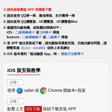
請先移除舊版 APP 再重新下載
請勿使用 QQ掃一掃、微信掃描、支付寶掃一掃
請勿使用 QQ瀏覽器、UC瀏覽器、UC瀏覽器Mini
建議用內建相機、或推薦的掃碼APP：
iOS :
二維碼條碼
或
QR碼
掃描
Android :
二維碼條瞄
或
二維碼
掃描
若 APP 無法更新或下載，請先刪除再重新安裝。仍無法解決問題，請
聯繫客服（
Line：sline66
）並附上本頁網址
iOS 版本遇到「無法驗證 App」時：
開啟方法教學
iOS 版安裝教學
步驟一
使用
safari 或
Chrome 開啟本>頁面
步驟二
點擊上方
按鈕下載安裝 APP
iOS 下載