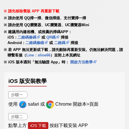
請先移除舊版 APP 再重新下載
請勿使用 QQ掃一掃、微信掃描、支付寶掃一掃
請勿使用 QQ瀏覽器、UC瀏覽器、UC瀏覽器Mini
建議用內建相機、或推薦的掃碼APP：
iOS :
二維碼條碼
或
QR碼
掃描
Android :
二維碼條瞄
或
二維碼
掃描
若 APP 無法更新或下載，請先刪除再重新安裝。仍無法解決問題，請
聯繫客服（
Line：sline66
）並附上本頁網址
iOS 版本遇到「無法驗證 App」時：
開啟方法教學
iOS 版安裝教學
步驟一
使用
safari 或
Chrome 開啟本>頁面
步驟二
點擊上方
按鈕下載安裝 APP
iOS 下載