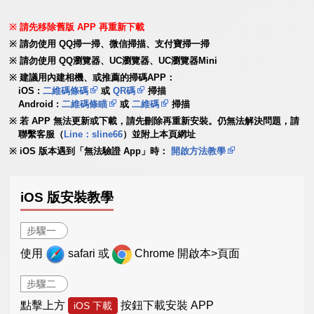
請先移除舊版 APP 再重新下載
請勿使用 QQ掃一掃、微信掃描、支付寶掃一掃
請勿使用 QQ瀏覽器、UC瀏覽器、UC瀏覽器Mini
建議用內建相機、或推薦的掃碼APP：
iOS :
二維碼條碼
或
QR碼
掃描
Android :
二維碼條瞄
或
二維碼
掃描
若 APP 無法更新或下載，請先刪除再重新安裝。仍無法解決問題，請
聯繫客服（
Line：sline66
）並附上本頁網址
iOS 版本遇到「無法驗證 App」時：
開啟方法教學
iOS 版安裝教學
步驟一
使用
safari 或
Chrome 開啟本>頁面
步驟二
點擊上方
按鈕下載安裝 APP
iOS 下載