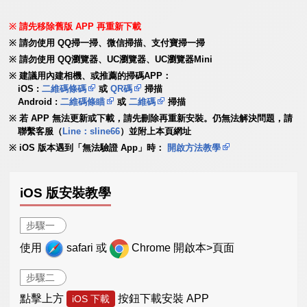
請先移除舊版 APP 再重新下載
請勿使用 QQ掃一掃、微信掃描、支付寶掃一掃
請勿使用 QQ瀏覽器、UC瀏覽器、UC瀏覽器Mini
建議用內建相機、或推薦的掃碼APP：
iOS :
二維碼條碼
或
QR碼
掃描
Android :
二維碼條瞄
或
二維碼
掃描
若 APP 無法更新或下載，請先刪除再重新安裝。仍無法解決問題，請
聯繫客服（
Line：sline66
）並附上本頁網址
iOS 版本遇到「無法驗證 App」時：
開啟方法教學
iOS 版安裝教學
步驟一
使用
safari 或
Chrome 開啟本>頁面
步驟二
點擊上方
按鈕下載安裝 APP
iOS 下載