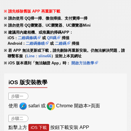
請先移除舊版 APP 再重新下載
請勿使用 QQ掃一掃、微信掃描、支付寶掃一掃
請勿使用 QQ瀏覽器、UC瀏覽器、UC瀏覽器Mini
建議用內建相機、或推薦的掃碼APP：
iOS :
二維碼條碼
或
QR碼
掃描
Android :
二維碼條瞄
或
二維碼
掃描
若 APP 無法更新或下載，請先刪除再重新安裝。仍無法解決問題，請
聯繫客服（
Line：sline66
）並附上本頁網址
iOS 版本遇到「無法驗證 App」時：
開啟方法教學
iOS 版安裝教學
步驟一
使用
safari 或
Chrome 開啟本>頁面
步驟二
點擊上方
按鈕下載安裝 APP
iOS 下載