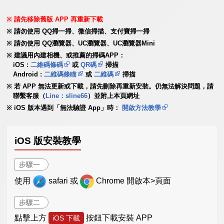
請先移除舊版 APP 再重新下載
請勿使用 QQ掃一掃、微信掃描、支付寶掃一掃
請勿使用 QQ瀏覽器、UC瀏覽器、UC瀏覽器Mini
建議用內建相機、或推薦的掃碼APP：
iOS :
二維碼條碼
或
QR碼
掃描
Android :
二維碼條瞄
或
二維碼
掃描
若 APP 無法更新或下載，請先刪除再重新安裝。仍無法解決問題，請
聯繫客服（
Line：sline66
）並附上本頁網址
iOS 版本遇到「無法驗證 App」時：
開啟方法教學
iOS 版安裝教學
步驟一
使用
safari 或
Chrome 開啟本>頁面
步驟二
點擊上方
按鈕下載安裝 APP
iOS 下載