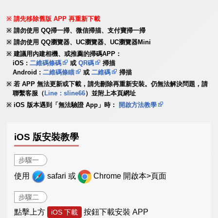
請先移除舊版 APP 再重新下載
請勿使用 QQ掃一掃、微信掃描、支付寶掃一掃
請勿使用 QQ瀏覽器、UC瀏覽器、UC瀏覽器Mini
建議用內建相機、或推薦的掃碼APP：
iOS :
二維碼條碼
或
QR碼
掃描
Android :
二維碼條瞄
或
二維碼
掃描
若 APP 無法更新或下載，請先刪除再重新安裝。仍無法解決問題，請
聯繫客服（
Line：sline66
）並附上本頁網址
iOS 版本遇到「無法驗證 App」時：
開啟方法教學
iOS 版安裝教學
步驟一
使用
safari 或
Chrome 開啟本>頁面
步驟二
點擊上方
按鈕下載安裝 APP
iOS 下載