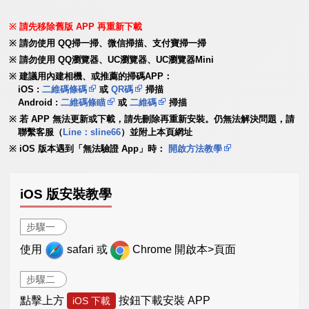
請先移除舊版 APP 再重新下載
請勿使用 QQ掃一掃、微信掃描、支付寶掃一掃
請勿使用 QQ瀏覽器、UC瀏覽器、UC瀏覽器Mini
建議用內建相機、或推薦的掃碼APP：
iOS :
二維碼條碼
或
QR碼
掃描
Android :
二維碼條瞄
或
二維碼
掃描
若 APP 無法更新或下載，請先刪除再重新安裝。仍無法解決問題，請
聯繫客服（
Line：sline66
）並附上本頁網址
iOS 版本遇到「無法驗證 App」時：
開啟方法教學
iOS 版安裝教學
步驟一
使用
safari 或
Chrome 開啟本>頁面
步驟二
點擊上方
按鈕下載安裝 APP
iOS 下載