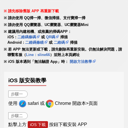
請先移除舊版 APP 再重新下載
請勿使用 QQ掃一掃、微信掃描、支付寶掃一掃
請勿使用 QQ瀏覽器、UC瀏覽器、UC瀏覽器Mini
建議用內建相機、或推薦的掃碼APP：
iOS :
二維碼條碼
或
QR碼
掃描
Android :
二維碼條瞄
或
二維碼
掃描
若 APP 無法更新或下載，請先刪除再重新安裝。仍無法解決問題，請
聯繫客服（
Line：sline66
）並附上本頁網址
iOS 版本遇到「無法驗證 App」時：
開啟方法教學
iOS 版安裝教學
步驟一
使用
safari 或
Chrome 開啟本>頁面
步驟二
點擊上方
按鈕下載安裝 APP
iOS 下載