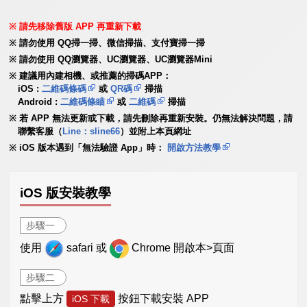
請先移除舊版 APP 再重新下載
請勿使用 QQ掃一掃、微信掃描、支付寶掃一掃
請勿使用 QQ瀏覽器、UC瀏覽器、UC瀏覽器Mini
建議用內建相機、或推薦的掃碼APP：
iOS :
二維碼條碼
或
QR碼
掃描
Android :
二維碼條瞄
或
二維碼
掃描
若 APP 無法更新或下載，請先刪除再重新安裝。仍無法解決問題，請
聯繫客服（
Line：sline66
）並附上本頁網址
iOS 版本遇到「無法驗證 App」時：
開啟方法教學
iOS 版安裝教學
步驟一
使用
safari 或
Chrome 開啟本>頁面
步驟二
點擊上方
按鈕下載安裝 APP
iOS 下載