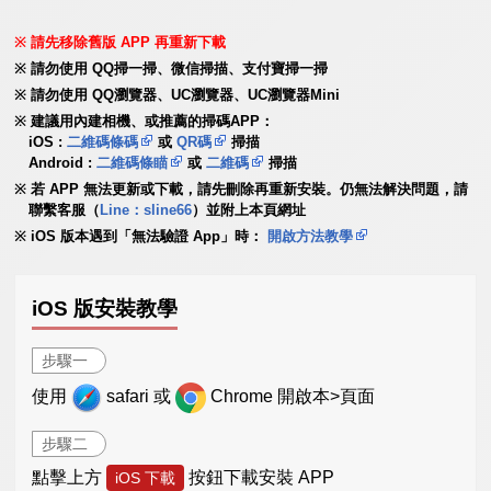
請先移除舊版 APP 再重新下載
請勿使用 QQ掃一掃、微信掃描、支付寶掃一掃
請勿使用 QQ瀏覽器、UC瀏覽器、UC瀏覽器Mini
建議用內建相機、或推薦的掃碼APP：
iOS :
二維碼條碼
或
QR碼
掃描
Android :
二維碼條瞄
或
二維碼
掃描
若 APP 無法更新或下載，請先刪除再重新安裝。仍無法解決問題，請
聯繫客服（
Line：sline66
）並附上本頁網址
iOS 版本遇到「無法驗證 App」時：
開啟方法教學
iOS 版安裝教學
步驟一
使用
safari 或
Chrome 開啟本>頁面
步驟二
點擊上方
按鈕下載安裝 APP
iOS 下載