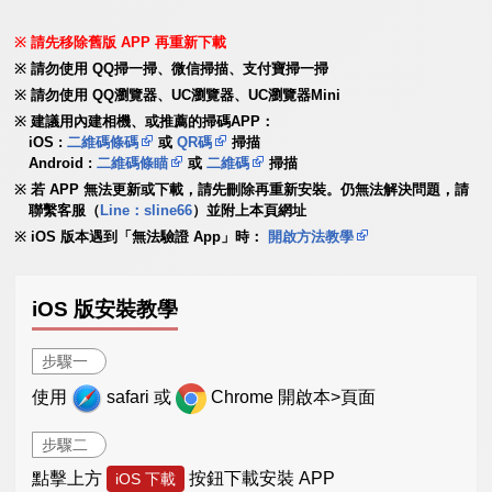
請先移除舊版 APP 再重新下載
請勿使用 QQ掃一掃、微信掃描、支付寶掃一掃
請勿使用 QQ瀏覽器、UC瀏覽器、UC瀏覽器Mini
建議用內建相機、或推薦的掃碼APP：
iOS :
二維碼條碼
或
QR碼
掃描
Android :
二維碼條瞄
或
二維碼
掃描
若 APP 無法更新或下載，請先刪除再重新安裝。仍無法解決問題，請
聯繫客服（
Line：sline66
）並附上本頁網址
iOS 版本遇到「無法驗證 App」時：
開啟方法教學
iOS 版安裝教學
步驟一
使用
safari 或
Chrome 開啟本>頁面
步驟二
點擊上方
按鈕下載安裝 APP
iOS 下載